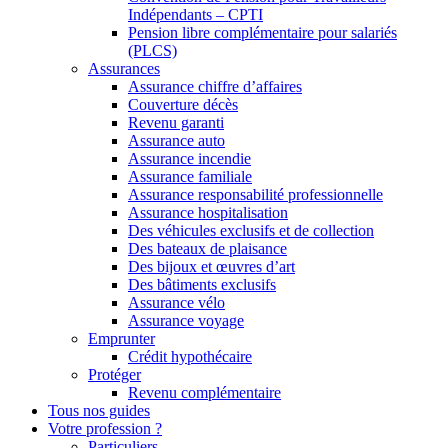
Indépendants – CPTI
Pension libre complémentaire pour salariés
(PLCS)
Assurances
Assurance chiffre d’affaires
Couverture décès
Revenu garanti
Assurance auto
Assurance incendie
Assurance familiale
Assurance responsabilité professionnelle
Assurance hospitalisation
Des véhicules exclusifs et de collection
Des bateaux de plaisance
Des bijoux et œuvres d’art
Des bâtiments exclusifs
Assurance vélo
Assurance voyage
Emprunter
Crédit hypothécaire
Protéger
Revenu complémentaire
Tous nos guides
Votre profession ?
Particuliers