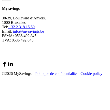
Mysavings
38-39, Boulevard d’Anvers,
1000 Bruxelles
Tel:
+32 2 318 15 50
Email:
info@mysavings.be
FSMA: 0536.492.845
TVA: 0536.492.845
©2026 MySavings –
Politique de confidentialité
–
Cookie policy
Close
this
module
Demander un rendez-vous
video