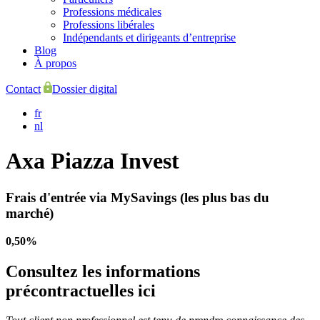
Professions médicales
Professions libérales
Indépendants et dirigeants d’entreprise
Blog
À propos
Contact
Dossier digital
fr
nl
Axa Piazza Invest
Frais d'entrée via MySavings (les plus bas du
marché)
0,50%
Consultez les informations
précontractuelles ici