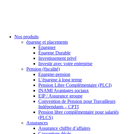
Nos produits
épargne et placements
Épargner
Épargne Durable
Investissement privé
Investir avec votre entreprise
Pension (fiscalité)
Epargne-pension
L’épargne à long terme
Pension Libre Complémentaire (PLCI)
INAMI Avantages sociaux
EIP / Assurance groupe
Convention de Pension pour Travailleurs
Indépendants – CPTI
Pension libre complémentaire pour salariés
(PLCS)
Assurances
Assurance chiffre d’affaires
Couverture décès