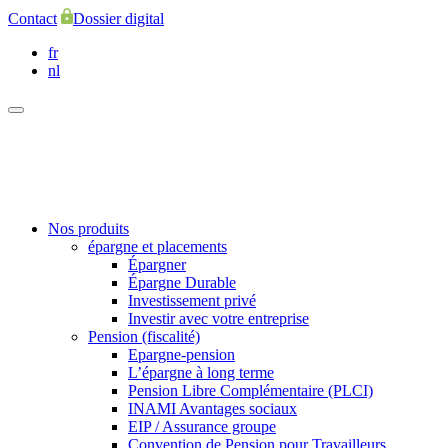
Contact
Dossier digital
fr
nl
Nos produits
épargne et placements
Épargner
Épargne Durable
Investissement privé
Investir avec votre entreprise
Pension (fiscalité)
Epargne-pension
L’épargne à long terme
Pension Libre Complémentaire (PLCI)
INAMI Avantages sociaux
EIP / Assurance groupe
Convention de Pension pour Travailleurs